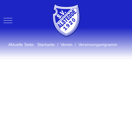
Mobile Menu Toggle
Aktuelle Seite:
Startseite
Verein
Vereinsorganigramm
Organigramm