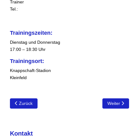
Trainer
Tel.:
Trainingszeiten:
Dienstag und Donnerstag
17:00 – 18:30 Uhr
Trainingsort:
Knappschaft-Stadion
Kleinfeld
Vorheriger Beitrag: E2-Junioren
Nächster Beitra
Zurück
Weiter
Kontakt